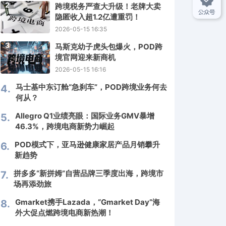
2
跨境税务严查大升级！老牌大卖
隐匿收入超1.2亿遭重罚！
2026-05-15 16:35
3
马斯克幼子虎头包爆火，POD跨
境官网迎来新商机
2026-05-15 16:16
马士基中东订舱“急刹车”，POD跨境业务何去
4.
何从？
Allegro Q1业绩亮眼：国际业务GMV暴增
5.
46.3%，跨境电商新势力崛起
POD模式下，亚马逊健康家居产品月销攀升
6.
新趋势
拼多多“新拼姆”自营品牌三季度出海，跨境市
7.
场再添劲旅
Gmarket携手Lazada，“Gmarket Day”海
8.
外大促点燃跨境电商新热潮！