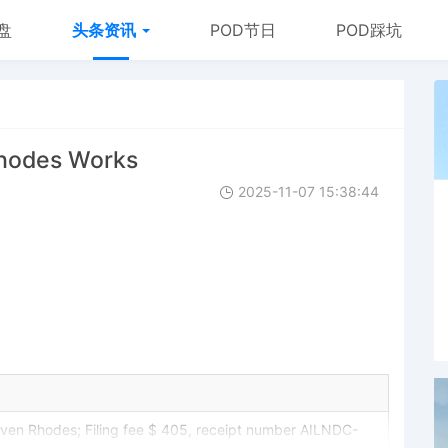
盘
头条资讯
POD节日
POD踩坑
hodes Works
2025-11-07 15:38:44
en Rhodes; Filing fee $ 405, receipt number AILNDC-