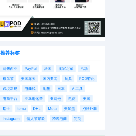
推荐标签
马来西亚
PayPal
法国
卖家之家
活动
母亲节
美国海关
国内要闻
玩具
POD孵化
跨境新规
电商税
地垫
日本
AI工具
电商平台
亚马逊运营
亚马逊
电商
美国
瑞士
temu
DHL
Meta
美加墨
抱娃外套
Instagram
情人节爆款
跨境电商
定制