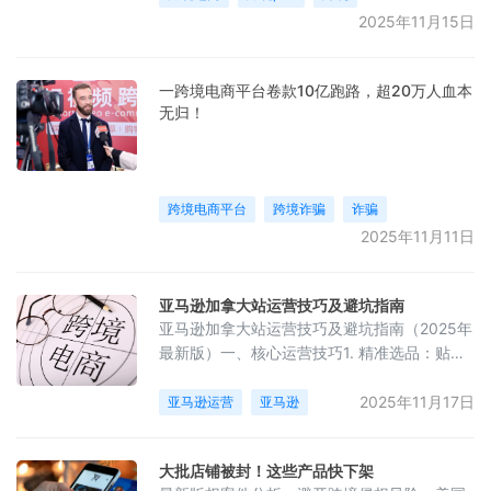
2025年11月15日
一跨境电商平台卷款10亿跑路，超20万人血本
无归！
跨境电商平台
跨境诈骗
诈骗
2025年11月11日
亚马逊加拿大站运营技巧及避坑指南
亚马逊加拿大站运营技巧及避坑指南（2025年
最新版）一、核心运营技巧1. 精准选品：贴合
本土需求与法规 - 季节性消费：冬季运动装备
（滑雪板、保暖手套）、家居取暖设备（电热
2025年11月17日
亚马逊运营
亚马逊
毯、暖风机）需求激增；夏季聚焦户外露营、
垂钓装备。
大批店铺被封！这些产品快下架