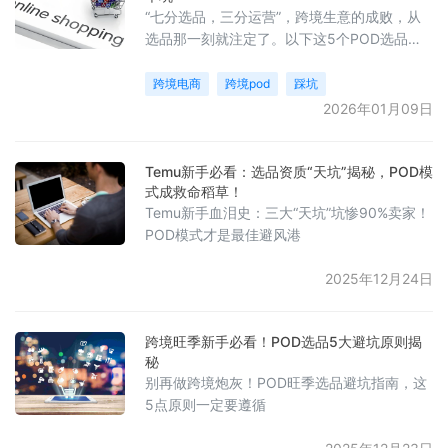
“七分选品，三分运营”，跨境生意的成败，从
选品那一刻就注定了。以下这5个POD选品细
节，让新手卖家避开90%的坑！
跨境电商
跨境pod
踩坑
2026年01月09日
Temu新手必看：选品资质“天坑”揭秘，POD模
式成救命稻草！
Temu新手血泪史：三大“天坑”坑惨90%卖家！
POD模式才是最佳避风港
2025年12月24日
跨境旺季新手必看！POD选品5大避坑原则揭
秘
别再做跨境炮灰！POD旺季选品避坑指南，这
5点原则一定要遵循