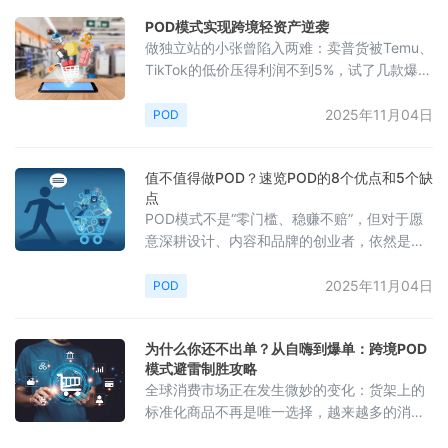
么高？今天，逸居海外将从四个方面为大家详
POD模式实现跨境轻资产逆袭
细解析！一、收到《税收风险提示函》近期，
做独立站的小张曾陷入两难：卖普货被Temu、
福建、浙江、广东等多地跨境卖家收到了来自
TikTok的低价压得利润不到5%，试了几款爆款
税务总局的短信提醒！第一次收到提醒“申报收
又因囤货滞销亏了2万。直到转型跨境POD模
入与平
式，靠定制T恤和杯子，不仅没了库存压力，
2025年11月04日
POD
月销还稳定在1.8万+，“原来独立站不用和标品
死磕，靠定制就能赚钱”。一、独立站普货内卷
值不值得做POD？速览POD的8个优点和5个缺
难盈利？POD定制模式成新出路当下跨境独立
点
站的日子确实没以前那么好过：普货赛道卷
POD模式不是“零门槛、稳赚不赔”，但对于愿
到“你卖10美元，别人就敢标8美元”，利润被压
意深耕设计、内容和品牌的创业者，依然是
到极致；靠“
2025年跨境电商最具潜力的赛道之一。什么是
按需打印 (POD)？简单来说，POD是一种商业
2025年11月04日
POD
模式，我们作为卖家负责设计产品（比如T恤
上的图案、海报上的艺术字、背包或水壶上的
为什么你还不出单？从自嗨到爆单：跨境POD
Logo）。一旦客户在我们的在线商店下单，产
模式避雷制胜攻略
品才会由第三方POD供应商进行打印、包装和
全球消费市场正在发生微妙的变化：货架上的
发货。这意味着我们完全不需要自己采购和管
标准化商品不再是唯一选择，越来越多的消费
理库存，大大降低了启
者开始为“专属感”买单——一件印着原创图案