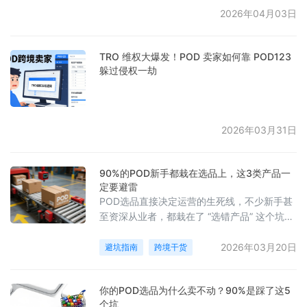
的热门设计和运营小技巧，帮助卖家轻松拿下
2026年04月03日
这波流量。
TRO 维权大爆发！POD 卖家如何靠 POD123
躲过侵权一劫
2026年03月31日
90%的POD新手都栽在选品上，这3类产品一
定要避雷
POD选品直接决定运营的生死线，不少新手甚
至资深从业者，都栽在了 “选错产品” 这个坑
里。今天就帮大家梳理三类绝对不能碰的 POD
产品，帮你避开选品陷阱，少走冤枉路。
2026年03月20日
避坑指南
跨境干货
你的POD选品为什么卖不动？90%是踩了这5
个坑