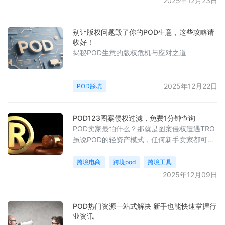
2025年12月23日
别让版权问题毁了你的POD生意，这些攻略请
收好！
揭秘POD生意的版权危机与应对之道
2025年12月22日
POD踩坑
POD123图案侵权过滤，免费1分钟查询
POD卖家最怕什么？那就是图案侵权遭遇TRO
虽说POD的轻资产模式，任何新手卖家都可以
轻松入局，但是一旦涉及侵权，可能一下子全
赔光，一年都白干了。
跨境电商
跨境pod
跨境工具
2025年12月09日
POD热门资源一站式解决 新手也能快速掌握行
业资讯