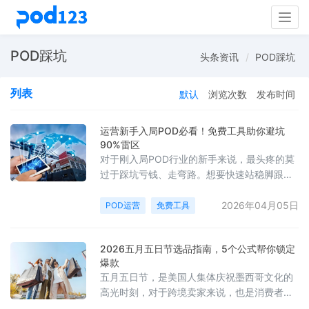
Togg
navig
POD踩坑
头条资讯
POD踩坑
列表
默认
浏览次数
发布时间
运营新手入局POD必看！免费工具助你避坑
90%雷区
对于刚入局POD行业的新手来说，最头疼的莫
过于踩坑亏钱、走弯路。想要快速站稳脚跟，
第一步就是摸清行业雷区，提前做好规避准
备！
2026年04月05日
POD运营
免费工具
2026五月五日节选品指南，5个公式帮你锁定
爆款
五月五日节，是美国人集体庆祝墨西哥文化的
高光时刻，对于跨境卖家来说，也是消费者扎
堆买派对装备的黄金节点。今天整理了5款T恤