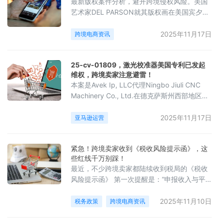
最新版权案件分析，避开跨境侵权风险。美国
艺术家DEL PARSON就其版权画在美国宾夕法
尼亚州发起版权维权诉讼，指控超399家店铺
未经授权使用其宗教题材画作。除了这枚“深水
2025年11月17日
跨境电商资讯
炸弹”，还有哪些你必须知道的“避坑指南”？
01DEL PARSON 版权画DEL PARSON是一位
25-cv-01809，激光校准器美国专利已发起
美国艺术家，在经历人生重创后转向宗教题材
维权，跨境卖家注意避雷！
画作创作，笔触具有鲜明的基督教风格，作品
本案是Avek Ip, LLC代理Ningbo Jiuli CNC
传递出希望与对生活的热爱。
Machinery Co., Ltd.在德克萨斯州西部地区发
起的专利维权案件，涉案专利号：D1039104
为一款名为：Laser boresighter的激光校准
2025年11月17日
亚马逊运营
器，于2024年8月13日获得美国专利认证，目
前该案件处于前期立案阶段，暂未获批TRO临
紧急！跨境卖家收到《税收风险提示函》，这
时限制令，有销售相似产品的卖家注意排查下
些红线千万别踩！
架高危产品，避免
最近，不少跨境卖家都陆续收到税局的《税收
风险提示函》 第一次提醒是：“申报收入与平
台数据不符” 第二次直接点名：“销售额少于平
台上报金额，请再次核实确认。”很多卖家懵
2025年11月10日
税务政策
跨境电商资讯
了：明明账上回款才这么多，怎么平台数据那