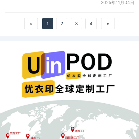
的T恤、一个带有名字LOGO的手机壳、一套定
2025年11月04日
制主题的家居用品，这些带着个人印记的商
品，正在重塑跨境电商的竞争逻辑。而跨境
POD模式（按需定制），正是接住这波趋势的
«
1
2
3
4
»
关键。一、跨境POD模式：不囤货、能定制，
为何成了卖家新选择？跨境POD模式的核心逻
辑并不复杂：以消费者需求为起点，