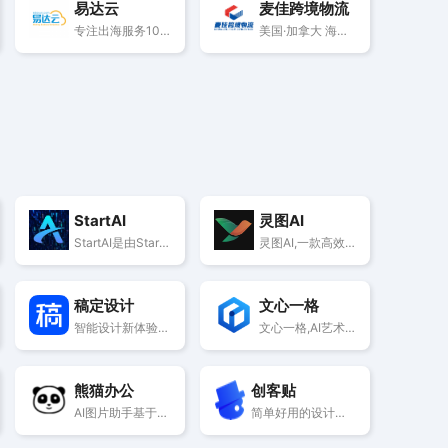
易达云
麦佳跨境物流
专注出海服务10年+，管理着业内最大的海外仓网络，提供头程、海外仓、尾程等一站式服务
美国·加拿大 海运/空运/自营海外仓/一件代发等物流仓储服务
StartAI
灵图AI
StartAI是由StartAI团队开发的平面设计类Photoshop插件，基于人工智能技术辅助设计师提升图像处理效率。作为国产免费软件，其支持Windows与Mac系统，兼容Photoshop CC2015至最新版本，提供本地/远程绘图引擎双模式及多语言界面支持
灵图AI,一款高效在线设计助手,助力设计师提升创意效率。涵盖AI绘画、素材生成、风格转换等,适用于美术、电商、游戏动画等多领域设计师。探索更多设计可能,尽在灵图AI。
稿定设计
文心一格
智能设计新体验！AI一键生成海报、插画、LOGO等，支持多种风格定制，操作简单高效，让创意设计更轻松。零基础也能快速上手，打造专业级视觉作品。
文心一格,AI艺术和创意辅助平台,依托飞桨、文心大模型的技术创新推出的“AI作画”产品,可轻松驾驭多种风格,人人皆可“一语成画”
熊猫办公
创客贴
AI图片助手基于最新AI技术提供免费在线图片生成以及绘画创作辅助，支持文生图、图生图功能，可根据设计师要求创作高质量作品
简单好用的设计工具,帮助你轻松完成专业设计.如AI海报、AI商品图、智能抠图、AI消除、智能改图、AI绘画、AI去水印等,输入一句话AI即可帮你完成设计