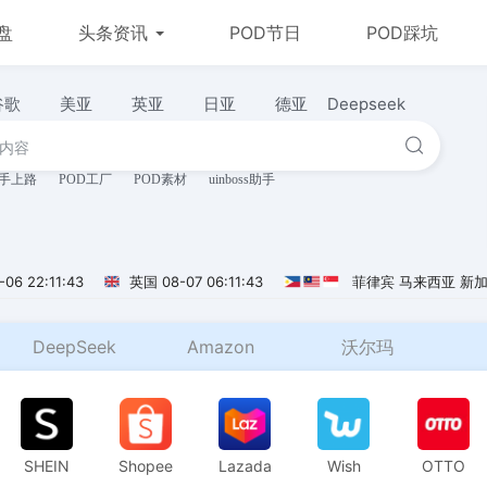
盘
头条资讯
POD节日
POD踩坑
谷歌
美亚
英亚
日亚
德亚
Deepseek
新手上路
POD工厂
POD素材
uinboss助手
-06 22:11:44
英国
08-07 06:11:44
菲律宾 马来西亚 新
DeepSeek
Amazon
沃尔玛
eBay
SHEIN
Shopee
Lazada
Wish
OTTO