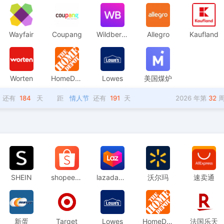
Wayfair
Coupang
Wildberries
Allegro
Kaufland
Worten
HomeDepot
Lowes
美国煤炉
184
天
距
情人节
还有
191
天
2026 年第
32
周，距2
SHEIN
shopee入驻
lazada入驻
沃尔玛
速卖通
新蛋
Target
Lowes
HomeDepot
法国乐天