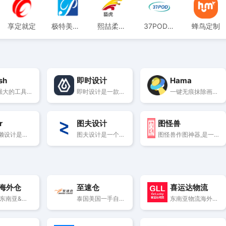
享定就定
极特美国半托管定制
熙喆柔性定制
37POD供应链平台
蜂鸟定制
sh
即时设计
Hama
它提供强大的工具,如背景移除、图像放大、照片修复、JPG转换器、图像压缩、人脸增强和照片增强。使用PicWish,用户可以一键移除背景、去模糊图像、增强分辨率和修复缺陷。该平台非常易于上手,没有学习曲线。它通过使照片编辑简单又专业,释放了创造力。PicWish极大地提高了图形设计师、摄影师、电子商务卖家和营销人员的工作效率。
即时设计是一款在线可协作的UI设计工具,即时设计拥有海量的设计资源与素材,支持导入sketch格式的源文件。支持创建交互原型、获取设计标注、快速切图、团队协作等工作。
一键无痕抹除画面内容 一键无痕抹除照片画面中不需要的内容,不会显得很突兀
r
图夫设计
图怪兽
Fotor懒设计是全球最受欢迎的在线图片制作神器、平面设计工具和在线平面设计软件之一,提供海量海报,PPT,邀请函,banner,名片,logo等免费设计素材和模板,可在线一键稿定设计印刷,并能在线图片编辑、照片编辑。
图夫设计是一个简单便捷的在线创意设计平台。智能抠图去背景,编辑图片和视频,设计简历,PPT,公众号配图,电商等图片。海量原创设计模板,可商用,生成PNG,JPG,PDF,支持印刷
图怪兽作图神器,是一个在线ps图片编辑器,它相当于ps精简版软件,可提供微信编辑器功能,在线ps照片处理,拼图,图片制作,在线设计,平面设计,海报设计,在线图片处理等功能。图怪兽作图不求人处理简单易用,这款在线图片编辑软件让设计海报模板图片更轻松,帮助企业视觉营销投入成本更低。
海外仓
至速仓
喜运达物流
美区&东南亚&巴西全球一件代发，电商订单履约专家
泰国美国一手自营仓/自研erp/24小时订单上线
东南亚物流海外仓就用喜运达