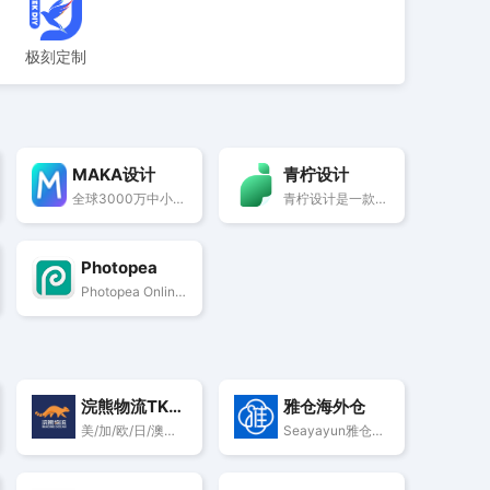
极刻定制
MAKA设计
青柠设计
全球3000万中小企业用户使用的在线平面设计工具，MAKA免费提供海量精美平面设计素材，快速在线PS，随时随地编辑设计模板，一键搞定设计，支持下载高清素材图片。
青柠设计是一款免费在线设计工具，主打海报在线设计，覆盖常见的设计样式，五分钟在线完成设计；操作简单，一个账号多个平台通用编辑，可登录青柠设计网页版，青柠设计app，青柠设计小程序同步编辑；做海报，banner、logo在线设计认准青柠设计官网。
Photopea
Photopea Online Photo Editor lets you edit photos, apply effects, filters, add text, crop or resize pictures. Do Online Photo Editing in your browser for free!
浣熊物流TK一件代发
雅仓海外仓
美/加/欧/日/澳头程门到门，自营海外仓支持多平台发货
Seayayun雅仓含菲马越泰印墨西哥二十几个自营海外仓，支持极速达/次日达