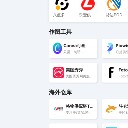
八点多定制
乐壹供应链
货达POD
作图工具
Canva可画
Picwi
只需一句话，一键生成海报、PPT配图、插画、照片等高质量视觉素材。可自由选择极简风、电影感、3D模型、动漫等20+种图片插画风格，设计从此不缺图。
美图秀秀
Foto
美图秀秀网页版在线图片照片编辑制作美化修改处理工具提供在线拼图,在线改图修图,在线P图,在线美颜,在线ps照片，另外还提供图片美化、人像美容、添加文字、批量处理图片大小、证件照换底色、图片压缩等好用的功能，还有海报设计、平面设计、广告设计、贴纸素材、边框等丰富的内容，可制作PPT图片、简历、GIF动图等，支持Windows、Mac、Linux及网页版。
海外仓库
格物供应链TK一件代发
斗仓
专注美/英/欧跨境物流，自营海外仓一件代发等物流仓储服务