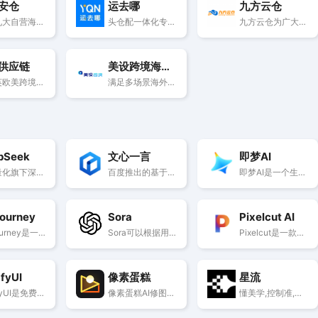
安仓
运去哪
九方云仓
全美九大自营海外仓，专注中大件一件代发，提供清关拖柜、快递卡派等服务
头仓配一体化专家，专注北美中大件、墨西哥头仓配全链路服务
九方云仓为广大卖家提供多样复合的海外仓本地服务，主要服务包括一件代发、FBA暂存转运 、退货换标 、英国XLC超大件派送
供应链
美设跨境海外仓
专注英欧美跨境物流，亚马逊FBA服务，海外仓服务
满足多场景海外物流需求
pSeek
文心一言
即梦AI
幻方量化旗下深度求索推出的开源大模型和聊天助手
百度推出的基于文心大模型的AI对话互动工具
即梦AI是一个生成式人工智能创作平台，基于“让灵感即刻成片”的使命，即梦AI将会为众多设计师及艺术爱好者提供得心应手的创作工具和源源不断的创作灵感。 [3]支持通过自然语言及图片输入，生成高质量的图像及视频。提供智能画布、故事创作模式、以及首尾帧、对口型、运镜控制、速度控制等AI编辑能力，并有海量影像灵感及兴趣社区，一站式提供用户创意灵感、流畅工作流、社区交互等资源，为用户的创作提效。
journey
Sora
Pixelcut AI
Midjourney是一款2022年3月面世的AI绘画工具，创始人是David Holz。 [2] [7] 只要输入想到的文字，就能通过人工智能产出相对应的图片，耗时只有大约一分钟。推出beta版后，这款搭载在Discord社区上的工具迅速成为讨论焦点。 [1] 2024年8月29日，AI绘画工具Midjourney在社交平台X宣布，公司正式涉足硬件领域，并为位于旧金山的新团队发布人才招募信息。
Sora可以根据用户的文本提示创建最长60秒的逼真视频，该模型了解这些物体在物理世界中的存在方式，可以深度模拟真实物理世界，能生成具有多个角色、包含特定运动的复杂场景。继承了DALL-E 3的画质和遵循指令能力，能理解用户在提示中提出的要求
Pixelcut是一款使用AI生成背景的工具，可以快速创建美观的产品照片。它提供了多种功能，包括背景去除、魔术橡皮擦、图像放大等。用户可以在虚拟工作室中创建产品照片，无需旅行或摄影师。此外，Pixelcut还提供了成千上万个精心设计的模板，帮助用户将人们转化为顾客。用户还可以与团队合作创建内容，并与整个团队共享项目和模板。无论是珠宝创业者还是汽车经销商，Pixelcut都可以满足他们的需求。通过Pixelcut，用户可以进入摄影的全新世界，只需几次点击即可捕捉令人惊叹的照片，释放创造力。
fyUI
像素蛋糕
星流
ComfyUI是免费、开源的，受到艺术家、开发者和梦想家的社区影响。我们相信赋予每个人对其创意工具的完全控制权。打造视觉和音频媒体的下一个前沿。
像素蛋糕AI修图软件，依托多项独家AI技术，帮助商业摄影从业者高质高效完成图像后期精修工作，产品能力覆盖联机拍摄、专业调色、人像精修及图像美化等多个工作场景，现已累计帮助数万家商业摄影机构提效增收。
懂美学,控制准,尽享无边画布。立即体验新一代AI创作工具