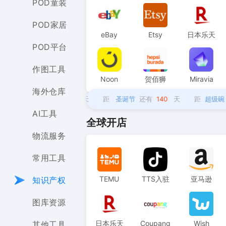
POD童装
POD家居
eBay
Etsy
日本乐天
POD平台
作图工具
Noon
贺佰狮
Miravia
海外仓库
络星期一
还有
115
天
距
圣诞节
还有
140
天
距
超级碗
还有
AI工具
全球开店
物流服务
常用工具
TEMU
TTS入驻
亚马逊
知识产权
图库资源
日本乐天
Coupang
Wish
其他工具