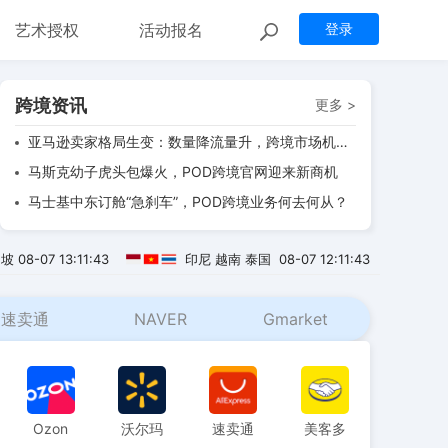
马士基中东订舱“急刹车”，POD跨境业务何去何从？
艺术授权
活动报名
登录
Allegro Q1业绩亮眼：国际业务GMV暴增46.3%，跨境电商新势力崛起
POD模式下，亚马逊健康家居产品月销攀升新趋势
跨境资讯
更多 >
拼多多“新拼姆”自营品牌三季度出海，跨境市场再添劲旅
亚马逊卖家格局生变：数量降流量升，跨境市场机遇几何？
马斯克幼子虎头包爆火，POD跨境官网迎来新商机
马士基中东订舱“急刹车”，POD跨境业务何去何从？
Allegro Q1业绩亮眼：国际业务GMV暴增46.3%，跨境电商新势力崛起
加坡
08-07 13:11:44
印尼 越南 泰国
08-07 12:11:44
POD模式下，亚马逊健康家居产品月销攀升新趋势
拼多多“新拼姆”自营品牌三季度出海，跨境市场再添劲旅
速卖通
NAVER
Gmarket
Ozon
沃尔玛
速卖通
美客多