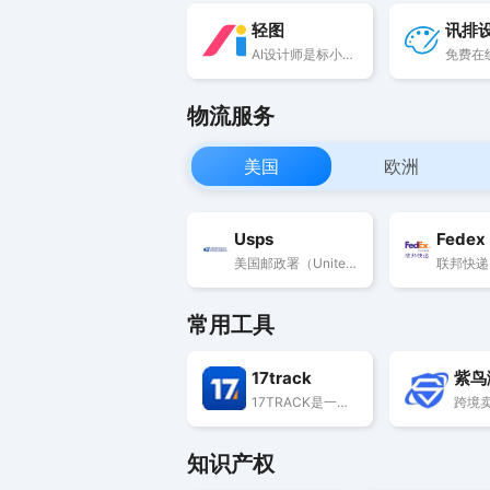
轻图
讯排
AI设计师是标小智旗下的AI在线设计平台，面向个人创业者、小商家、自媒体等群体, 提供AI抠图、企业VI生成、AI商品图生成、头像制作、AI海报设计等各种场景设计工具，一站式AI创意设计平台，让每个人都能享受好创意、好设计和好工具！
物流服务
美国
欧洲
Usps
Fedex
美国邮政署（United States Postal Service），亦称美国邮政服务，是美国联邦政府的独立机构
常用工具
17track
紫鸟
17TRACK是一站式包裹查询平台，支持1500+运输商包裹查询, 是目前全球流量集中的查询品牌。
知识产权