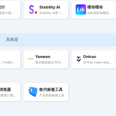
设计
Stability AI
哩布哩布
免费在线设计海报、图片编辑器，小红书、PDF、日签、邀请函、电商产品图、视频/公众号封面等，AI智能设计，AI抠图，批量设计，轻松搞定设计
Stability AI是一个开源的生成式AI平台，旨在激发人类的潜能。提供了多种工具和模型，让用户可以利用AI技术创造新颖和独特的设计、音乐、视频、文本等内容。Stability AI还拥有一个庞大的社区，由超过14万名开发者、研究者和爱好者组成，共同开发和贡献了多个领域的前沿开源AI模型。
AI绘画原创模型分享社区，10万+模型免费下载;原汁原味的webUI、comfyUI，在线AI绘图工具免费使用;还可在线进行模型训练。欢迎每一位创作者加入，共同探索AI绘画
东南亚
Yanwen
Ontrac
联邦快递（ FedEx）是一家国际性速递集团，提供物流、重型货物运送、文件复印等服务
燕文物流创立与1998年，是业内知名的致力于电子商务物流供应链服务的专业化品牌。
OnTrac helps retailers and shippers with fast, flexible reliable last-mile delivery that reaches 70% of the US population in 31 states & D.C.
浏览器
欧代标签工具
跨境卖家热门使用浏览器
产品包装标签工具