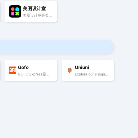
美图设计室
美图设计室是美图秀秀旗下的智能设计在线协作平台，是一款平面设计工具、在线平面设计软件及AI设计工具,提供海量海报模板,跨境电商模板,跨境电商banner,跨境电商主图,邀请函,公告通知,喜报,logo等免费设计素材和模板，可在线智能生成海报,一键换色,一键换装,一键去水印,AI扩图,ai海报生成,ai文案,美图ai ppt,AI商品图,画质修复,抠图拼图，3秒完成专业设计！
Gofo
Uniuni
GOFO Express是一家在美国及波多黎各提供最后一英里配送服务的物流公司，作为Ebisu集团的子公司，成立于2013年。GOFO Express致力于通过创新和客户满意度，确保包裹安全、准时送达。
Explore our shipping Universe. Our mission is to be your first-choice for last-mile delivery. Discover how easy shipping can be.