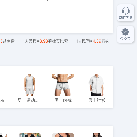
05
越南盾
1人民币=
8.98
菲律宾比索
1人民币=
4.89
泰铢
睡衣
男士运动服饰
男士内裤
男士衬衫