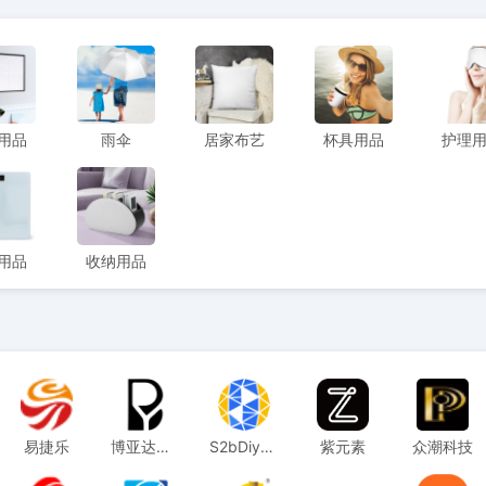
用品
雨伞
居家布艺
杯具用品
护理
用品
收纳用品
易捷乐
博亚达供应链
S2bDiy柔性定制
紫元素
众潮科技