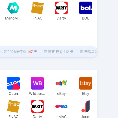
ManoMano
FNAC
Darty
BOL
026年还有
147
天
距
黑五
还有
112
天
距
网络星期一
还有
115
天
Ozon
Wildberries
eBay
Etsy
FNAC
Darty
eMAG
Joom