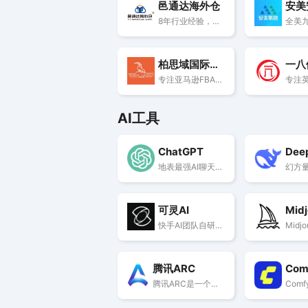
邑通达海外仓
安美
8年行业经验，专注欧美日加澳一件代发、FBA退货换标、FBA中转补仓等仓储服务，致力于为客户提供高效、可靠的仓储物流服务
柏思域国际货运
一八
专注亚马逊FBA跨境物流进出口10年庄家，海外仓清库存等电商综合物流服务
AI工具
ChatGPT
Dee
地表最强AI聊天机器人
可灵AI
Mid
快手AI团队自研的视频生成大模型。生成的视频分辨率高达1080p，时长最高可达2分钟（帧率30fps），且支持自由的宽高比。 [1]
腾讯ARC
Com
腾讯ARC是一个免费的AI实验项目,提供人像修复、人像抠图和动漫增强三项功能。