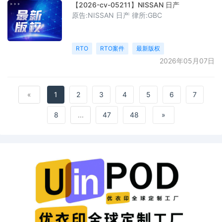
【2026-cv-05211】NISSAN 日产
原告:NISSAN 日产 律所:GBC
RTO
RTO案件
最新版权
2026年05月07日
«
1
2
3
4
5
6
7
8
...
47
48
»