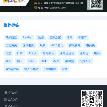
推荐标签
马来西亚
PayPal
法国
卖家之家
活动
母亲节
美国海关
国内要闻
玩具
POD孵化
跨境新规
电商税
地垫
日本
AI工具
电商平台
亚马逊运营
亚马逊
电商
美国
瑞士
temu
DHL
Meta
美加墨
抱娃外套
Instagram
情人节爆款
跨境电商
定制
关于我们
联系我们
用户协议