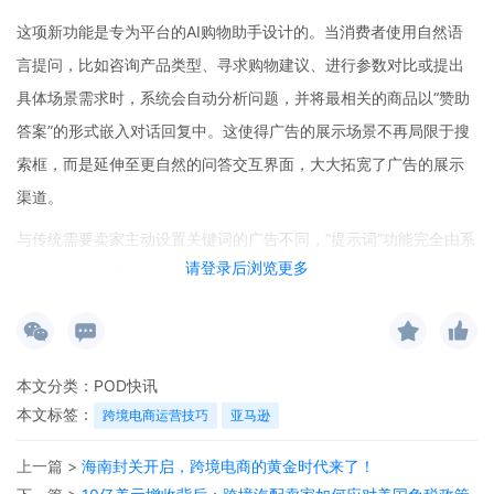
这项新功能是专为平台的AI购物助手设计的。当消费者使用自然语
言提问，比如咨询产品类型、寻求购物建议、进行参数对比或提出
具体场景需求时，系统会自动分析问题，并将最相关的商品以“赞助
答案”的形式嵌入对话回复中。这使得广告的展示场景不再局限于搜
索框，而是延伸至更自然的问答交互界面，大大拓宽了广告的展示
渠道。
与传统需要卖家主动设置关键词的广告不同，“提示词”功能完全由系
请登录后浏览更多
统自动驱动。系统就像一个智能买手，会深度“阅读”并理解商品的各
类信息。它会抓取商品详情页内容、广告关键词、买家评论、品牌
故事、A+页面等多维度数据，自动判断该产品适合解决什么问题、
服务于哪类用户、适用于哪些场景，并据此生成匹配的提示词。卖
本文分类：
POD快讯
家无法自行编写或添加提示词，只能在后台查看系统已匹配的、并
本文标签：
跨境电商运营技巧
亚马逊
产生了点击的提示词及相关效果数据（如展示量、点击量），还能
上一篇 >
海南封关开启，跨境电商的黄金时代来了！
选择开启或关闭某一条提示词的投放。