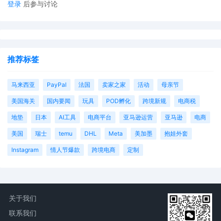
登录
后参与讨论
推荐标签
马来西亚
PayPal
法国
卖家之家
活动
母亲节
美国海关
国内要闻
玩具
POD孵化
跨境新规
电商税
地垫
日本
AI工具
电商平台
亚马逊运营
亚马逊
电商
美国
瑞士
temu
DHL
Meta
美加墨
抱娃外套
Instagram
情人节爆款
跨境电商
定制
关于我们
联系我们