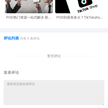
的核心词汇反向优化到标题、卖点描述中，使产品与消费者需求贴
合得更紧密。
POD热门资源一站式解决 新手
POD到底有多火？TikTokshop
在POD（按需印刷）跨境电商领域，卖家同样可以借助这一功能提
也能快速掌握行业资讯
双11狂揽920万单
升竞争力。POD跨境社区中的卖家可以利用免费POD工具优化产品
的Listing，进行POD文案创作时，注重场景化和语义化表达，以更
评论列表
共有
0
条评论
好地适应新的广告规则。通过优化产品信息，让系统更准确地理解
产品，从而在问答交互界面获得更多的展示机会。
暂无评论
总而言之，“提示词”功能的推出，不仅是增加了一个广告入口，更预
示着平台流量分配规则开始向语义理解和意图匹配倾斜。尽早适应
这一变化，优化商品内容以契合新的推荐逻辑，将成为卖家在下一
发表评论
阶段竞争中抢占先机的关键。无论是传统跨境电商卖家，还是POD
跨境电商从业者，都应密切关注这一功能的发展，并及时调整运营
策略。