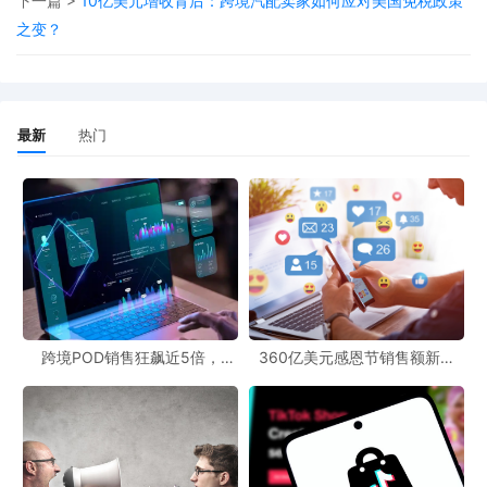
下一篇 >
10亿美元增收背后：跨境汽配卖家如何应对美国免税政策
目前，该功能仅面向美国站的移动端卖家开放测试，且参与的门槛
之变？
是卖家已开通商品推广（SP）或品牌推广（SB）广告。对于符合条
件的卖家，系统默认对所有SP/SB广告活动自动启用此功能，无需
额外操作。
最新
热门
这一变化对卖家而言，意味着流量获取逻辑发生了深刻变革。未来
的竞争重点，将从争夺关键词曝光，转向争夺成为用户具体问题
的“最佳答案”。因此，让系统准确“理解”产品变得至关重要。卖家需
要优化Listing，使其描述更结构化、场景化，像“人话”一样清晰阐述
产品功能与适用情境，而非简单堆砌关键词。同时，丰富A+内容、
引导买家留下场景化评论、优化广告关键词结构，都能为系统提供
更丰富的语义参考，从而增加商品被匹配和推荐的机会。
跨境POD销售狂飙近5倍，
360亿美元感恩节销售额新纪
POD123助力卖家快速入局
录，POD123网站引领卖家爆单
新风潮！
此外，后台生成的提示词列表本身就是一个宝贵的数据金矿。这些
源自用户真实提问的语句，比任何第三方工具都更能反映市场的真
实需求。卖家可以从中洞察系统对自身产品的定位，并将高频出现