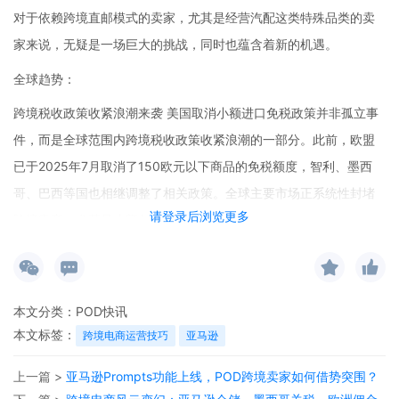
对于依赖跨境直邮模式的卖家，尤其是经营汽配这类特殊品类的卖
家来说，无疑是一场巨大的挑战，同时也蕴含着新的机遇。
全球趋势：
跨境税收政策收紧浪潮来袭 美国取消小额进口免税政策并非孤立事
件，而是全球范围内跨境税收政策收紧浪潮的一部分。此前，欧盟
已于2025年7月取消了150欧元以下商品的免税额度，智利、墨西
哥、巴西等国也相继调整了相关政策。全球主要市场正系统性封堵
请登录后浏览更多
跨境电商，尤其是小额包裹贸易的税收漏洞。
对于亚马逊卖家而言，过去依赖“蚂蚁搬家”式碎片化出口的成本优势
将显著弱化。美国海关数据显示，2023年此类免税进口包裹的数量
高达10亿件，主要来自中国的电商平台。政策实施后，跨境小包商
本文分类：
POD快讯
品的进口成本增加已成定局，而分析普遍认为，这部分成本最终将
本文标签：
跨境电商运营技巧
亚马逊
转嫁给美国消费者。对于卖家来说，不仅直接压缩了利润空间，还
上一篇 >
亚马逊Prompts功能上线，POD跨境卖家如何借势突围？
带来了清关流程复杂化、物流时效不确定性增加等合规挑战。