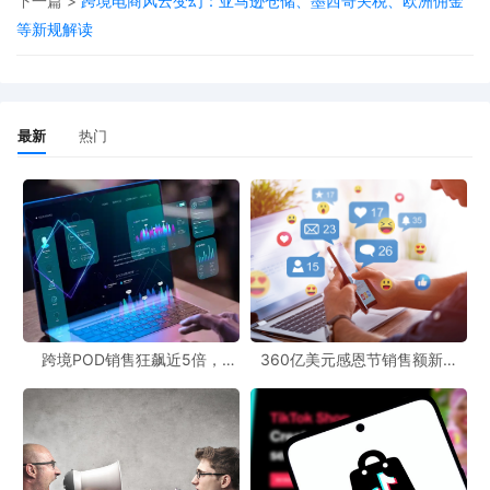
下一篇 >
跨境电商风云变幻：亚马逊仓储、墨西哥关税、欧洲佣金
汽配品类：
等新规解读
挑战中寻找独特破局之道 在众多品类中，汽配产品对供应链转型的
需求尤为迫切，其品类特性放大了政策变化的影响，同时也指明了
独特的破局方向。
最新
热门
高价值与重物流特性催生模式转变
汽配产品，如头灯总成、减震器、千斤顶等，通常体积大、重量
重，物流成本在总成本中占比显著。在直邮模式下，本就较高的头
程运费，叠加新增的关税和潜在的清关延误，将严重侵蚀利润。然
而，这一“劣势”在转向本土供应链时，反而可能转化为优势。因为汽
配产品本就适合通过海外仓模式进行批量备货，以降低单位物流成
跨境POD销售狂飙近5倍，
360亿美元感恩节销售额新纪
POD123助力卖家快速入局
录，POD123网站引领卖家爆单
本并提升配送时效。取消免税政策，实际上加速了卖家从直邮向海
新风潮！
外仓模式迁移的进程。
欧洲市场经验提供转型范本