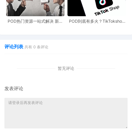
在美国市场门槛抬高的同时，中国汽配卖家在欧洲市场的成功转型
提供了宝贵经验。由于欧洲市场合规要求高、车型复杂（不同国家
主流品牌不同），提前布局本地化运营的中国企业已经尝到甜头。
POD热门资源一站式解决 新手
POD到底有多火？TikTokshop
也能快速掌握行业资讯
双11狂揽920万单
例如，过去3年间，中国卖家在eBay德国站销售的头灯总成增长超3
倍，减震器销量激增10倍。这证明，通过深耕本地市场数据、满足
评论列表
共有
0
条评论
差异化需求，中国汽配制造在技术和品质上已具备竞争力。如今，
面对美国市场相似的合规与成本挑战，将欧洲市场的“本地化”经验复
制到美国，通过本土供应链实现快速响应和售后服务，成为必然选
暂无评论
择。
“刚需”属性下竞争逻辑转变
发表评论
汽车后市场产品具有消费“刚需”属性，市场不会消失，但竞争逻辑正
在改变。美国智库的分析指出，关税新规让美国低收入群体苦不堪
言，生活必需品价格大幅上涨。这意味着，单纯依靠低价已难以为
继。正如业内人士所言，较高的门槛对于能够进入市场的企业也是
一种保护，竞争将转向“以产品力和质量竞争”。这要求卖家必须更贴