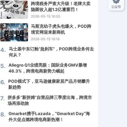
2
跨境税务严查大升级！老牌大卖
隐匿收入超1.2亿遭重罚！
2026-05-15 16:35
3
马斯克幼子虎头包爆火，POD跨
境官网迎来新商机
2026-05-15 16:16
马士基中东订舱“急刹车”，POD跨境业务何去
4.
何从？
Allegro Q1业绩亮眼：国际业务GMV暴增
5.
46.3%，跨境电商新势力崛起
POD模式下，亚马逊健康家居产品月销攀升
6.
新趋势
拼多多“新拼姆”自营品牌三季度出海，跨境市
7.
场再添劲旅
Gmarket携手Lazada，“Gmarket Day”海
8.
外大促点燃跨境电商新热潮！