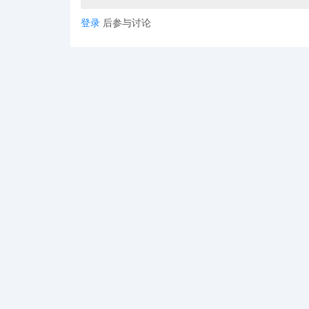
先完成从制造商到情感价值提供者的角色转换，谁就
登录
后参与讨论