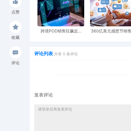
JJ'sHouse
：这家
2010年成立于苏州的品牌，将"
点赞
甚至上传照片定制专属花纹。通过"婚纱+配饰"的套餐
HTVRONT
：作为湖南肆玖科技旗下的热压机品牌，
跨境POD销售狂飙近5
360亿美元感恩节销
随心定制。便捷的操作方式和多元的应用场景，使其
倍，POD123助力卖家快
新纪录，POD123网
收藏
速入局
领卖家爆单新风潮
这些品牌的成功揭示了一个共同规律：它们都超越了
评论列表
共有
0
条评论
了坚实的竞争壁垒。
评论
未来之路：从产品思维到价值创造
随着全球
POD市场持续扩张——年均增长率达25%，
想要在这条赛道上持续领跑，企业需要从根本上转变思维
发表评论
验"。
当商品的物理价值趋于同质化，情感价值将成为未来
与品牌故事完美融合的企业，必将在新一轮的出海浪
对于传统外贸工厂而言，
POD模式不仅是转型升级