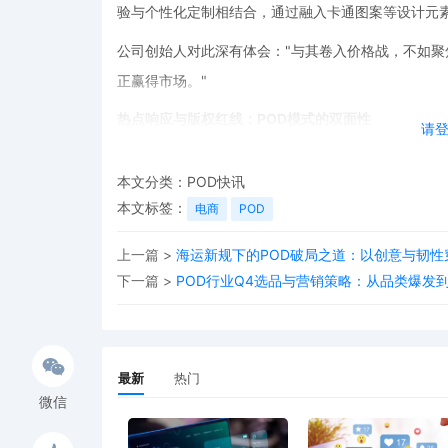
验与个性化定制相结合，通过融入卡通图案等设计元
公司创始人对此深有体会：
"与其卷入价格战，不如
正赢得市场。"
热点响应与版权红线：
POD模式的双面性
请
POD模式的独特优势在热点事件响应上体现得淋漓尽致
本文分类：
POD快讯
特朗普相关定制服饰，周边T恤产品在半天内就登上Ti
本文标签：
电商
POD
然而，爆发式增长也伴随着潜在风险。未经授权使用
上一篇 >
海运新规下的POD破局之道：以创意与韧性
禁、高额索赔案例。这要求从业者必须坚守原创底线
下一篇 >
POD行业Q4选品与营销策略：从品类爆发
情感溢价：消费者为何愿意为定制买单？
POD模式的本质，是通过"展现自我、传递情感、增
的付费意愿在数据中得到充分验证：超五成美国消费者愿
最新
热门
表示更可能从提供定制服务的品牌购买。
微信
成功案例的共性洞察
：