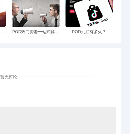
情感仪式感"发挥到极致。用户可自主选择面料、剪裁与刺绣图案，
定制模式，品牌复购率高达35%，业务覆盖190多个国家。
其创新之处在于让消费者实现在马克杯、玻璃瓶、鞋子等物品上
售额
POD热门资源一站式解决
POD到底有多火？
在多个电商平台获得消费者好评。
站引
新手也能快速掌握行业资
TikTokshop双11狂揽920
！
讯
万单
"简单印图"的初级定制，转向"深度需求满足"，在各自领域构建
暂无评论
2034年规模预计突破1000亿美元，背后的竞争也将愈发激烈。
：从"卖产品"转向"卖故事"，从"提供功能"转向"创造情感体
的定价核心。那些真正读懂消费者情感需求、能够将个性化定制
潮中收获属于自己的增长红利。
的捷径，更是通向品牌国际化的桥梁。在这个转变过程中，谁能率