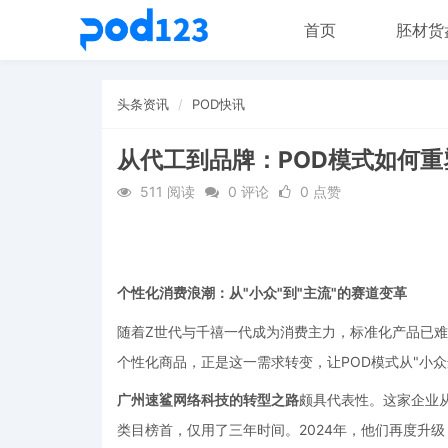
首页
胚材货
头条资讯
POD快讯
从代工到品牌：POD模式如何
511 阅读
0 评论
0 点赞
个性化消费浪潮：从
"小众"到"主流"的赛道变革
随着
Z世代与千禧一代成为消费主力，标准化产品已
个性化商品，正是这一需求转变，让POD模式从"小众
广州速鲨网络科技的转型之路
颇具代表性。这家企业
类目榜首，仅用了三年时间。2024年，他们再度升级，