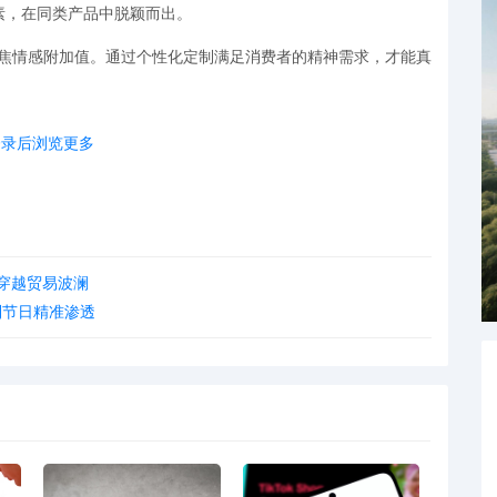
素，在同类产品中脱颖而出。
聚焦情感附加值。通过个性化定制满足消费者的精神需求，才能真
登录后浏览更多
。2024年美国大选结果出炉当晚，敏锐的POD卖家迅速上线
kTok日销量榜首，充分展现了这一模式的爆发力。
明星肖像、影视
IP或赛事Logo等侵权行为，已导致多起账号封
穿越贸易波澜
，确保素材独立性或获得合法授权。
到节日精准渗透
强归属感"等情感价值，让每件商品成为独特的情感载体。消费者
意为个性化定制支付20%-30%的溢价，59%的在线购物者