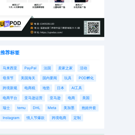
推荐标签
马来西亚
PayPal
法国
卖家之家
活动
母亲节
美国海关
国内要闻
玩具
POD孵化
跨境新规
电商税
地垫
日本
AI工具
电商平台
亚马逊运营
亚马逊
电商
美国
瑞士
temu
DHL
Meta
美加墨
抱娃外套
Instagram
情人节爆款
跨境电商
定制