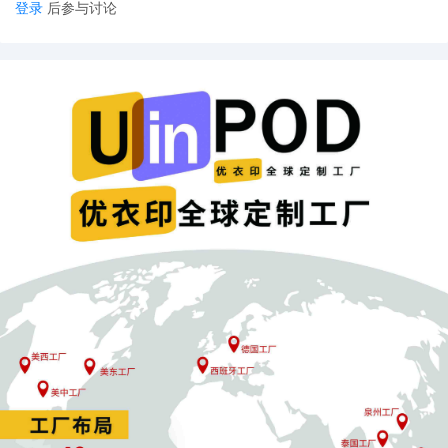
登录
后参与讨论
层操作。真正的突破在于实现“人群-品类-标签”的精准联动。
核心节日的差异化策略
：
万圣节
应避免过度依赖恐怖元素，转而关注家庭用户需求，使用
#亲
子万圣节服装等细分标签。
感恩节
需聚焦
“家庭聚餐场景”，绑定#家庭感恩、#餐桌仪式感等情
感标签，避免品类过于宽泛。
圣诞节
关键在于打破设计同质化，提供
“家庭专属圣诞装饰”，并细分
#儿童圣诞礼品、#情侣圣诞装饰等人群标签。
宽扎节
等文化节日需深度尊重文化属性，避免用
“通用节日装饰”替代
专属元素，准确使用#宽扎节传统等标签。
营销精准度提升案例
：
以杯子品类为例，在国际咖啡日应针对
“咖啡爱好者”，推出“可印专
属咖啡语录+星座图案”定制款；而在世界素食日则需面向“素食者”，