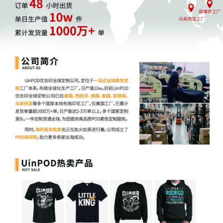
设计“环保标语+植物图案”组合，并搭配#素食生活等精准标签。
从产品思维到用户价值思维
Q4大季对POD企业而言，不仅是销售机遇，更是验证商业模式的关
键节点。成功的关键在于超越简单的产品定制，深入理解不同场景
下的用户情感需求，通过“功能+情感”的双重赋能，在激烈的季节竞
争中建立差异化优势。
随着
POD行业进入精耕细作阶段，那些能够精准把握品类增长逻
辑、深度挖掘季节情绪价值、并实现节日精准渗透的品牌，将在Q4
这个全年最重要的营销战役中赢得先机。