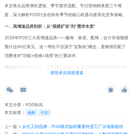
本文将从品类增长逻辑、季节需求适配、节日营销精准度三个维
度，深入解析POD行业在秋冬季节的核心机遇与差异化竞争策略。
一、高增速品类剖析：从
“规模扩张”到“需求本质”
2025年POD三大高增速品类——服饰、家居、配饰，合计市场规模
预计达90亿美元。这一增长不仅源于“定制化”概念，更精准匹配了
消费者对“功能+情感+场景”的三重诉求。
服饰类
仍是市场主力，但其增长逻辑正从基础定制转向深度需求满
请登录后浏览更多
足：
核心驱动力
：运动场景刚需与文化表达需求并重
新兴机会
：细分运动场景定制（如骑行专用外套）与无性别设计
本文分类：
POD快讯
家居类
展现出最强的
“场景延展性”：
本文标签：
电商
POD
40%市场份额来自印花抱枕与毛毯，这些产品已成为消费者“情感寄
上一篇 >
从代工到品牌：POD模式如何重塑外贸工厂出海新路径
托”的载体