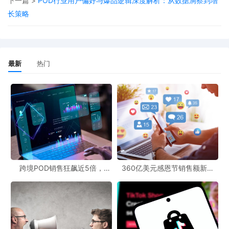
下一篇 >
POD行业用户偏好与爆品逻辑深度解析：从数据洞察到增
长策略
未来机会在于小户型适配产品与季节过渡款组合套装
配饰类
虽规模最小，但增长最具特色：
环保帆布袋
12%的年增速印证了“价值观驱动消费”趋势
最新
热门
跨品类联动与地域文化融入将成为差异化突破口
二、秋冬季选品策略：从
“天气适配”到“情绪价值”
秋冬季节的
POD消费本质是“应对环境变化”与“缓解季节情绪”的结
合。数据显示，49%的消费者会在秋冬选购服装配饰，23%倾向体
验式礼品，这背后是“保暖刚需”与“年终情感表达”的双重诉求。
突破同质化的关键路径
：
跨境POD销售狂飙近5倍，
360亿美元感恩节销售额新纪
POD123助力卖家快速入局
录，POD123网站引领卖家爆单
在服装服饰领域，除了标注
“羊毛含量”等功能性参数，更应提供“节
新风潮！
日模板”降低消费者设计成本。例如，羊毛裤不应仅强调保暖，而应
通过“家庭亲子款”“情侣款”等定制选项提升溢价能力。