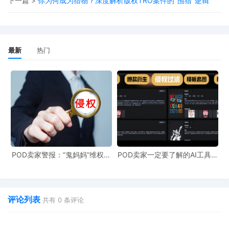
下一篇 >
你为何成为猎物？深度解析版权TRO案件的"围猎"逻辑
将整套茶具拆分为"胚体+釉料+烧制服务"
胚体和釉料适用原材料低税率
最新
热门
烧制服务属于服务贸易范畴
最终关税从25%降至9%
2. 深圳家具：善用知识产权
将实木床拆分为"北美橡木+榫卯设计费+手工雕刻工时"
60%费用通过知识产权通道结算
利用《TRIPS协定》免税条款
POD卖家警报：“鬼妈妈”维权致
POD卖家一定要了解的AI工具，
961店冻结，速上POD123避
快速搞定爆款图案衍生到TRO审
险！
查
成功规避木制家具高关税
3. 义乌充电宝：细分产品构成
评论列表
共有
0
条评论
将充电宝拆分为"电芯+外壳+安全认证费"