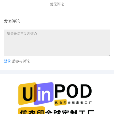
零部件适用较低关税税率
暂无评论
认证费用属于服务范畴
利润率提升37%
发表评论
4. 中山灯具：极致拆分策略
连螺丝都单独报关，LED灯珠与散热片分合同处理
零部件关税优势明显
关税从25%降至8%
登录
后参与讨论
结合海外组装进一步降低成本
商业模式的重构升级
这一系列创新实践背后，是商业逻辑的根本性转变：
从卖产品到卖价值
工业设计服务