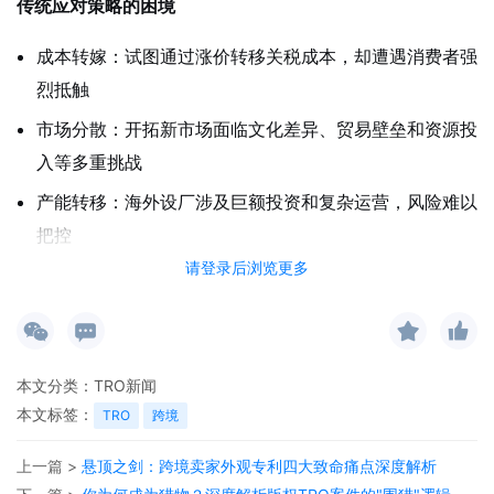
传统应对策略的困境
成本转嫁：试图通过涨价转移关税成本，却遭遇消费者强
烈抵触
市场分散：开拓新市场面临文化差异、贸易壁垒和资源投
入等多重挑战
产能转移：海外设厂涉及巨额投资和复杂运营，风险难以
把控
请登录后浏览更多
创新破局：从"成品输出"到"价值拆分"
一批具有前瞻性的企业通过商业模式创新，成功实现了关税
突围。他们通过"价值拆分"策略，将成品拆解为原材料、技
术服务、知识产权等不同模块，有效降低了关税影响。
本文分类：
TRO新闻
本文标签：
TRO
跨境
成功案例解析
上一篇 >
悬顶之剑：跨境卖家外观专利四大致命痛点深度解析
1. 佛山陶瓷：巧用税率差异