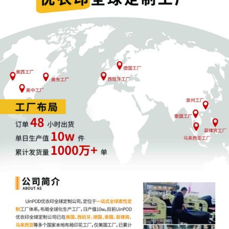
技术解决方案
知识产权授权
专业认证服务
核心优势
关税优化
：合理利用不同品类税率差异
价值提升
：突出技术和服务含量
风险分散
：降低单一成品贸易依赖
竞争力增强
：在价格和服务层面建立双重优势
启示与展望
这种创新模式不仅为企业提供了应对关税挑战的有效路径，
更代表着中国制造向"中国智造"转型升级的重要方向。通过
将实体产品与服务价值深度融合，企业能够在全球贸易格局