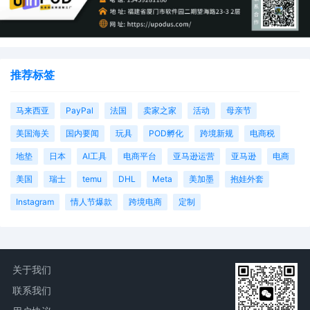
推荐标签
马来西亚
PayPal
法国
卖家之家
活动
母亲节
美国海关
国内要闻
玩具
POD孵化
跨境新规
电商税
地垫
日本
AI工具
电商平台
亚马逊运营
亚马逊
电商
美国
瑞士
temu
DHL
Meta
美加墨
抱娃外套
Instagram
情人节爆款
跨境电商
定制
关于我们
联系我们