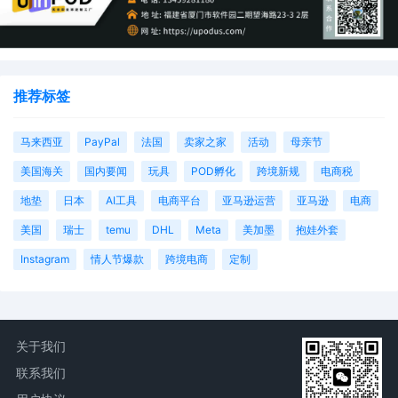
建立防御体系
强化版权意识，建立素材审核机制
推荐标签
使用专业检测工具，提前识别风险
马来西亚
PayPal
法国
卖家之家
活动
母亲节
完善供应链管理，确保素材来源合规
美国海关
国内要闻
玩具
POD孵化
跨境新规
电商税
地垫
日本
AI工具
电商平台
亚马逊运营
亚马逊
电商
制定应对策略
美国
瑞士
temu
DHL
Meta
美加墨
抱娃外套
Instagram
情人节爆款
跨境电商
定制
建立应急响应机制
储备专业法律资源
关于我们
联系我们
评估不同应对方案的成本效益