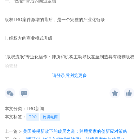
一、"围猎"背后的商业逻辑
版权TRO案件激增的背后，是一个完整的产业化链条：
1. 维权方的商业模式升级
"版权流氓"专业化运作：律所和机构主动寻找甚至制造具有模糊版权
的素材
请登录后浏览更多
批量诉讼模式：通过一次性起诉数百店铺，实现规模效应
高投资回报率：单个案件成本固定，而和解金收入可观
本文分类：
TRO新闻
本文标签：
TRO
跨境电商
2. 精心设计的"钓鱼"策略
上一篇 >
美国关税新政下的破局之道：跨境卖家的创新应对策略