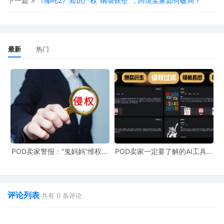
下一篇 >
《哪吒2》知识产权"铜墙铁壁"，跨境卖家如何破局？
主动散布版权素材，诱使卖家使用
等待足够数量的卖家"上钩"后发起集中诉讼
最新
热门
利用信息不对称，最大化"猎物"数量
二、卖家为何如此脆弱？
1. 认知差距与意识薄弱
POD卖家警报：“鬼妈妈”维权致
POD卖家一定要了解的AI工具，
多数卖家仅关注商标侵权，忽视版权风险
961店冻结，速上POD123避
快速搞定爆款图案衍生到TRO审
险！
查
缺乏对图片、字体、设计元素的版权认知
评论列表
共有
0
条评论
习惯使用网络素材和供应商提供的设计