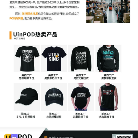
开发具有自主知识产权的产品
建立独特的品牌形象和产品线
及时进行版权登记和专利申请
善用专业工具与服务
使用专业检测工具进行侵权风险评估
借助第三方平台实现全方位风险排查
遇疑难问题及时寻求专业法律咨询
结语
面对《哪吒2》等热门IP严密的知识产权保护，跨境卖家必
须摒弃侥幸心理，通过合法授权、自主创新和专业风控，在
合规框架内开拓市场。唯有尊重知识产权，方能实现可持续
发展。