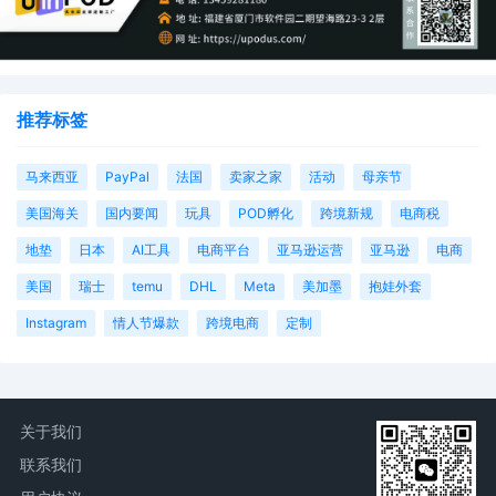
推荐标签
马来西亚
PayPal
法国
卖家之家
活动
母亲节
美国海关
国内要闻
玩具
POD孵化
跨境新规
电商税
地垫
日本
AI工具
电商平台
亚马逊运营
亚马逊
电商
美国
瑞士
temu
DHL
Meta
美加墨
抱娃外套
Instagram
情人节爆款
跨境电商
定制
关于我们
联系我们