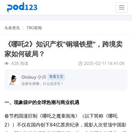
Togg
navig
头条资讯
TRO新闻
《哪吒2》知识产权"铜墙铁壁"，跨境卖
家如何破局？
428 阅读
2025-02-11 14:41:06
Globuy 小川
查看主页
这家伙很懒，什么也没写！
一、现象级IP的全球热潮与商业机遇
春节档国漫巨制《哪吒之魔童闹海》（以下简称《哪吒
2》）不仅在国内创下84亿票房纪录，观影人次登顶中国影