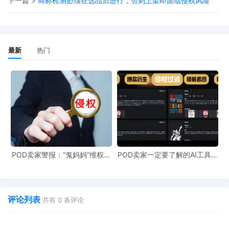
涵盖玉虚宫捕妖队、海底妖族等多个角色形象
下一篇 >
商标检测必须在选品后进行，否则上架即面临侵权风险
有效阻截未经授权的周边产品仿制
商标布局层面
最新
热门
自2022年起持续注册"魔童闹海"系列商标
覆盖教育娱乐、广告销售等多个国际分类
构建完整的品牌保护体系
三、跨境电商面临的侵权风险
商标侵权风险
POD卖家警报：“鬼妈妈”维权致
POD卖家一定要了解的AI工具，
961店冻结，速上POD123避
快速搞定爆款图案衍生到TRO审
在商品或包装上使用与《哪吒2》注册商标相同或近似标
险！
查
识，可能构成商标侵权，面临产品下架、店铺封禁等处罚。
评论列表
共有
0
条评论
专利侵权风险
生产、销售与专利外观相似的玩偶、手办等产品，即使进行