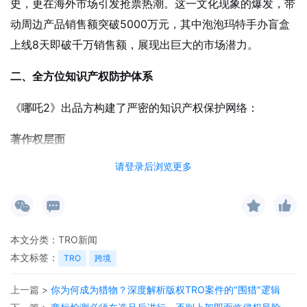
史，更在海外市场引发抢票热潮。这一文化现象的爆发，带
动周边产品销售额突破5000万元，其中泡泡玛特手办盲盒
上线8天即破千万销售额，展现出巨大的市场潜力。
二、全方位知识产权防护体系
《哪吒2》出品方构建了严密的知识产权保护网络：
著作权层面
请登录后浏览更多
完成上百个角色形象的著作权登记
保护范围覆盖主角哪吒、敖丙至配角土拨鼠、魔镜等
为后续维权提供明确法律依据
本文分类：
TRO新闻
专利保护层面
本文标签：
TRO
跨境
已公开10项外观设计专利
上一篇 >
你为何成为猎物？深度解析版权TRO案件的"围猎"逻辑