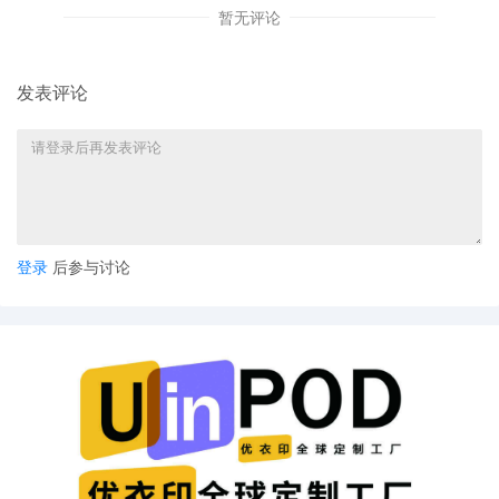
细微改动，若整体视觉效果无实质性差异，仍可能被认定为
暂无评论
侵权。
发表评论
版权侵权风险
未经授权使用影片角色形象制作T恤、手机壳等商品，或将
电影场景、台词用于商业宣传，均属版权侵权行为。
平台处罚风险
亚马逊等电商平台对侵权投诉采取"零容忍"态度，可能导致
登录
后参与讨论
账户资金冻结、店铺永久关闭等严重后果。
四、前车之鉴：侵权案例警示
2023年，某跨境卖家因销售仿制动漫角色玩偶，被平台冻
结50万美元资金，并面临数百万赔偿。2024年，一批卖家
因销售未经授权的迪士尼文具，被判赔偿100万美元并永久
封店。这些案例凸显了知识产权侵权的毁灭性后果。