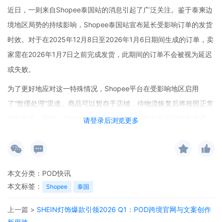
近日，一则来自Shopee泰国站的消息引起了广泛关注。鉴于泰柬边
境地区局势的持续影响，Shopee泰国站宣布延长受影响订单的发货
时效。对于在2025年12月8日至2026年1月6日期间生成的订单，卖
家需在2026年1月7日之前完成发货，此期间的订单不会被视为延迟
或失败。
为了更好地应对这一特殊情况，Shopee平台在受影响地区启用
了“暂缓处理”渠道。商品可以暂存于店铺，待物流恢复后将按照正常
流程发货。同时，Shopee建议无法正常营业的卖家启用休假模式，
请登录后浏览更多
并开放了申诉通道，供受影响的卖家提交履约评分复核申请。
这一举措对众多依赖Shopee泰国站的跨境卖家来说是及时且必要
的。在动荡的局势下，卖家面临着物流受阻、发货困难等诸多问
本文分类：
POD快讯
题，发货时效的延长和相关应对机制的推出，无疑为卖家减轻了压
本文标签：
Shopee
泰国
力，保障了他们的正常经营。
上一篇 >
SHEIN灯饰爆款引领2026 Q1：POD跨境官网与文案创作
从跨境市场前景来看，虽然会面临像泰柬边境局势这样的突发情