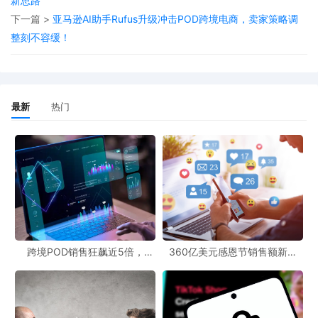
新思路
况，但跨境电商的发展趋势依然向好。POD商业模式凭借其灵活性
下一篇 >
亚马逊AI助手Rufus升级冲击POD跨境电商，卖家策略调
和定制化优势，在跨境市场中具有很大的发展潜力。POD跨境社区
整刻不容缓！
也为从业者提供了一个交流合作的平台，有助于共同应对市场变化
和挑战。卖家们可以通过社区分享应对类似情况的经验，学习新的
运营技巧，从而更好地适应不断变化的跨境市场环境。
最新
热门
跨境POD销售狂飙近5倍，
360亿美元感恩节销售额新纪
POD123助力卖家快速入局
录，POD123网站引领卖家爆单
新风潮！