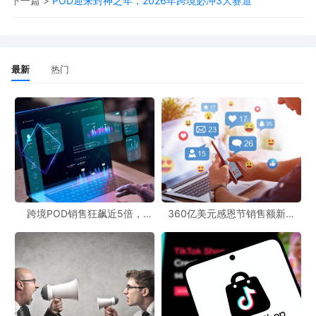
们密切关注着这一政策是否会对整个跨境电商行业及POD商业模式
下一篇 >
POD迎来封神之年，2026年跨境必冲3大赛道
的发展产生连锁反应。随着跨境汇款税收政策的调整，未来的跨境
电商格局或许也会发生微妙的变化，POD跨境资讯也会持续跟进最
新动态。
最新
热门
跨境POD销售狂飙近5倍，
360亿美元感恩节销售额新纪
POD123助力卖家快速入局
录，POD123网站引领卖家爆单
新风潮！