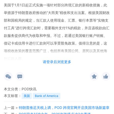
美国于1月1日起正式实施一项针对部分跨境汇款的新税收措施，此
举措源于特朗普政府推动的“大而美”税收和支出法案。根据美国财政
部和国税局的规定，当汇款人使用现金、汇票、银行本票等“实物支
付工具”进行跨境汇款时，需要额外支付1%的税款，并且该税款由汇
款服务提供商代为收取和申报。不过，若通过美国银行账户转账、
借记卡或信用卡进行汇款则可以享受豁免政策。值得注意的是，这
项税收政策的覆盖范围广泛，包括所有美国公民、居民以及其他海
外汇款人群。
请登录后浏览更多
分析人士指出，这一措施主要对依赖现金汇款的群体产生影响。在
跨境电商和POD商业模式中，一些小型商家或个人可能更倾向于使
用现金类汇款方式进行资金流转。如今新规实施，无疑增加了他们
本文分类：
POD快讯
的成本和操作难度。专家更是发出警告，移民社区及其那些依赖跨
本文标签：
美国
Bank of America
境汇款维持生计的家庭将面临更大的冲击。在POD跨境官网等平台
上，相关从业者和受影响人群也在热烈讨论该新规的后续影响，他
上一篇 >
特朗普推迟关税上调，POD 跨境官网开启美国市场新篇章