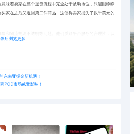
这意味着卖家在整个退货流程中完全处于被动地位，只能眼睁睁
分买家在之后又退回第二件商品，这使得卖家损失了数千美元的
风险和物流规则不透明等问题。他们质疑平台服务的合理性，认
登录后浏览更多
分考虑卖家的利益和实际情况。
息至关重要。在当前复杂多变的跨境市场中，卖家需要不断关注
y卖家集体投诉事件，也为整个跨境市场敲响了警钟，提醒着各方
优化，保障卖家和买家的合法权益，共同营造一个健康、有序的
卖家的东南亚掘金新机遇！
商POD市场或受影响！