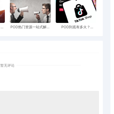
售额
POD热门资源一站式解决
POD到底有多火？
站引
新手也能快速掌握行业资
TikTokshop双11狂揽920
！
讯
万单
暂无评论