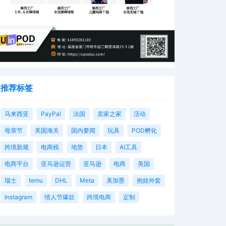
推荐标签
马来西亚
PayPal
法国
卖家之家
活动
母亲节
美国海关
国内要闻
玩具
POD孵化
跨境新规
电商税
地垫
日本
AI工具
电商平台
亚马逊运营
亚马逊
电商
美国
瑞士
temu
DHL
Meta
美加墨
抱娃外套
Instagram
情人节爆款
跨境电商
定制