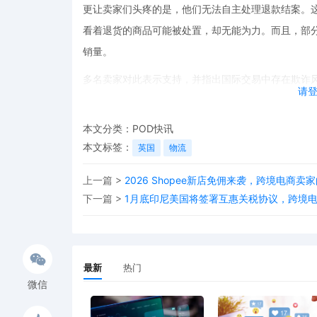
更让卖家们头疼的是，他们无法自主处理退款结案。
看着退货的商品可能被处置，却无能为力。而且，部
销量。
多名卖家对此表示支持，并指出国际交易中存在欺诈
请
为eBay在制定和执行国际运输退货机制时，没有充
对于跨境卖家来说，了解POD资源网站提供的各类信
本文分类：
POD快讯
本文标签：
跨境最新动态，才能更好地应对各种挑战。此次eBa
英国
物流
在追求市场前景的同时，要重视规则的完善和服务的
上一篇 >
2026 Shopee新店免佣来袭，跨境电商
跨境电商环境。
下一篇 >
1月底印尼美国将签署互惠关税协议，跨境电
最新
热门
微信