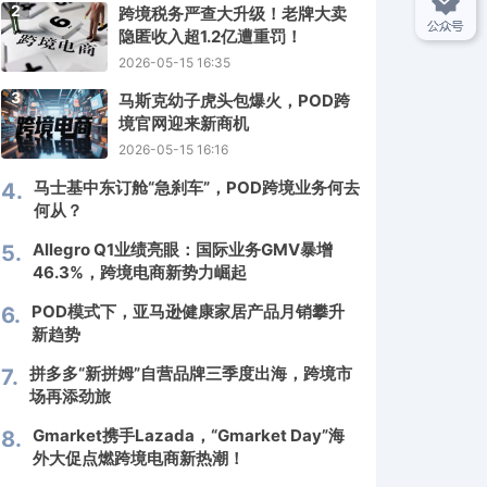
2
跨境税务严查大升级！老牌大卖
隐匿收入超1.2亿遭重罚！
2026-05-15 16:35
3
马斯克幼子虎头包爆火，POD跨
境官网迎来新商机
2026-05-15 16:16
马士基中东订舱“急刹车”，POD跨境业务何去
4.
何从？
Allegro Q1业绩亮眼：国际业务GMV暴增
5.
46.3%，跨境电商新势力崛起
POD模式下，亚马逊健康家居产品月销攀升
6.
新趋势
拼多多“新拼姆”自营品牌三季度出海，跨境市
7.
场再添劲旅
Gmarket携手Lazada，“Gmarket Day”海
8.
外大促点燃跨境电商新热潮！