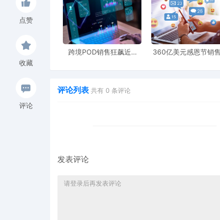
点赞
跨境POD销售狂飙近5
360亿美元感恩节销
倍，POD123助力卖家快
新纪录，POD123网
收藏
速入局
领卖家爆单新风潮
评论列表
共有
0
条评论
评论
发表评论