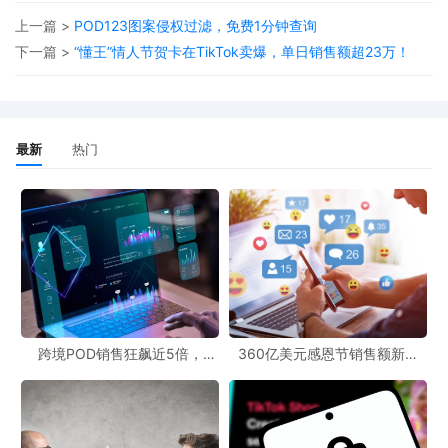
17、Trendyol(中东)-GMV为75亿美元。
上一篇 >
POD123图案侵权过滤，免费1分钟查询
18、Coupang(韩国)-GMV为74.5亿美元。
下一篇 >
“懂王”情人节贺卡在TikTok卖爆，单日销售额超23万！
19、Otto(德国)-GMV为70亿美元。
20、Jumia(非洲)-GMV为6.4亿美元。
做跨境POD的卖家也可以参考以上排名，如果您正在寻找靠谱的印
最新
热门
花工厂赶紧看过来。
UinPOD优衣印全球定制公司，多个国家定制源头，一件定制货通全
球，已在美国，西班牙、德国、泰国、菲律宾、马来西亚、日本、
墨西哥等多个国家本地布局印花工厂，仅美国工厂，已累计发货单
量超1000万单，日产能达2-3万单以上，支持一件定制一件代发，
确保产品品质和48小时交货速度，为卖家提供高品质POD柔性定制
服务。
跨境POD销售狂飙近5倍，
360亿美元感恩节销售额新纪
POD123助力卖家快速入局
录，POD123网站引领卖家爆单
新风潮！