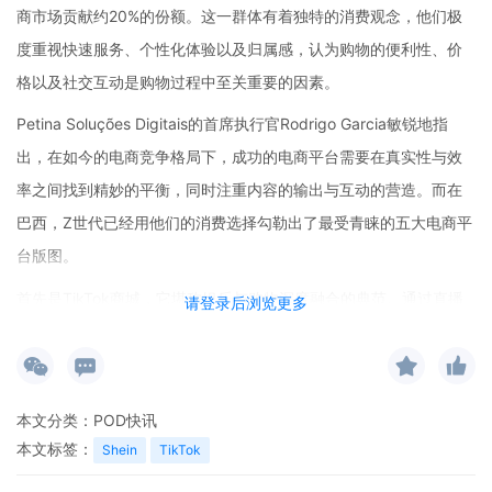
商市场贡献约20%的份额。这一群体有着独特的消费观念，他们极
度重视快速服务、个性化体验以及归属感，认为购物的便利性、价
格以及社交互动是购物过程中至关重要的因素。
Petina Soluções Digitais的首席执行官Rodrigo Garcia敏锐地指
出，在如今的电商竞争格局下，成功的电商平台需要在真实性与效
率之间找到精妙的平衡，同时注重内容的输出与互动的营造。而在
巴西，Z世代已经用他们的消费选择勾勒出了最受青睐的五大电商平
台版图。
首先是TikTok商城，它堪称娱乐与购物深度融合的典范。通过直播
请登录后浏览更多
和网红推荐等形式，实现了“即看即买”的高效购物模式。想象一下，
当巴西的Z世代年轻人在刷着有趣的短视频时，看到喜欢的网红展示
某款商品，只需轻轻一点就能立即下单购买，这种无缝衔接的购物
本文分类：
POD快讯
体验无疑正中他们下怀。
本文标签：
Shein
TikTok
Shopee则凭借其独特的营销策略持续吸引着年轻用户。低价、丰富