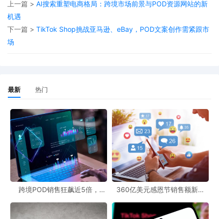
上一篇 >
AI搜索重塑电商格局：跨境市场前景与POD资源网站的新
的优惠券、充满趣味的游戏化体验以及强大的社交互动功能，让购
机遇
物不再是单纯的交易行为，而是一场充满乐趣和惊喜的社交活动。
下一篇 >
TikTok Shop挑战亚马逊、eBay，POD文案创作需紧跟市
对于追求个性化和社交体验的Z世代来说，Shopee就像是一个充满
场
宝藏的社交购物乐园。
SHEIN以其大量的新品、平价策略和快速上新的节奏引领着时尚潮
流。在快时尚的赛道上，SHEIN总是能迅速捕捉到时尚趋势，并以
最新
热门
最快的速度将新品推向市场。不过，其可持续性问题也逐渐受到关
注。随着Z世代对环保和可持续发展意识的不断提高，SHEIN未来可
能需要在这方面做出更多的努力和改变。
Mercado Livre凭借快速物流、本地卖家优势和良好的可信赖度，在
巴西年轻人心中占据了重要的地位。对于注重购物便利性和可靠性
的Z世代来说，能够快速收到心仪的商品，并且与本地卖家进行沟通
跨境POD销售狂飙近5倍，
360亿美元感恩节销售额新纪
交流，无疑是一种非常优质的购物体验。
POD123助力卖家快速入局
录，POD123网站引领卖家爆单
新风潮！
Temu则以极具竞争力的低价、丰富的商品种类和“探索式”购物体验