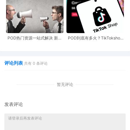
迅速满足了Z世代的需求。在Temu上，年轻人仿佛置身于一个巨大
的商品迷宫，每一次探索都可能发现意想不到的惊喜。这种充满未
知和乐趣的购物方式，与Z世代追求新奇和个性化的特点不谋而合。
展望未来，随着Z世代消费习惯的不断变化，电商平台需要不断创新
POD热门资源一站式解决 新手
POD到底有多火？TikTokshop
和优化。它们不仅要在价格上保持竞争力，还要进一步提升购物的
也能快速掌握行业资讯
双11狂揽920万单
便利性，同时注重品牌体验的塑造。例如，未来的电商平台可能会
利用虚拟现实（VR）和增强现实（AR）技术，为消费者带来更加沉
评论列表
共有
0
条评论
浸式的购物体验；也可能会加强与消费者的互动，根据消费者的个
性化需求提供更加精准的商品推荐。
暂无评论
在跨境电商的大背景下，POD（Print-on-Demand，按需印刷）模
式也为电商平台的发展带来了新的机遇。POD跨境资讯显示，POD
模式可以实现商品的个性化定制，满足Z世代对个性化体验的追求。
发表评论
跨境电商POD与电商平台的对接，将为消费者提供更多独特的商品
选择。例如，消费者可以在电商平台上选择自己喜欢的图案或设
计，然后通过POD技术将其印刷在服装、饰品等商品上，真正实