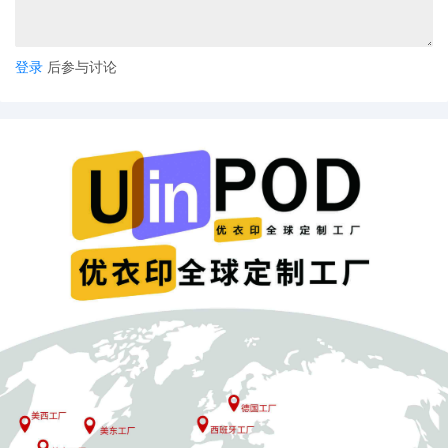
现“独一无二”的购物体验。
总之，巴西Z世代对电商平台的选择反映了他们独特的消费需求和偏
登录
后参与讨论
好。电商平台只有不断适应和满足这些需求，才能在激烈的市场竞
争中立于不败之地。同时，跨境电商POD等新兴模式的加入，也将
为电商市场的发展注入新的活力。